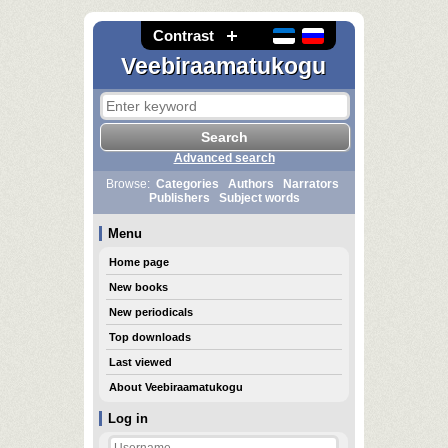
Contrast
Veebiraamatukogu
Advanced search
Browse:
Categories
Authors
Narrators
Publishers
Subject words
Menu
Home page
New books
New periodicals
Top downloads
Last viewed
About Veebiraamatukogu
Log in