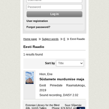
User registration
Forgot password?
Home page
Subject words
E
Eesti Raadio
Eesti Raadio
1 results found
Sort by
Hion, Ene
Südamete murdumise maja
Eesti Pimedate Raamatukogu,
2019
Sound recording, DAISY 2.02
Estonian Library for the Blind
Suur-Sõjamäe
44b, 11415 Tallinn
Phone: 674 8212, email: