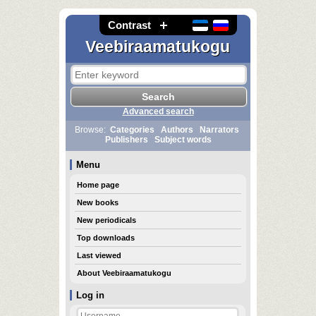
Contrast
Veebiraamatukogu
Advanced search
Browse:
Categories
Authors
Narrators
Publishers
Subject words
Menu
Home page
New books
New periodicals
Top downloads
Last viewed
About Veebiraamatukogu
Log in