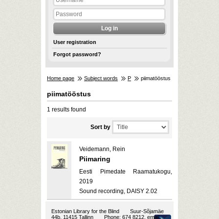
User registration
Forgot password?
Home page
Subject words
P
piimatööstus
piimatööstus
1 results found
Sort by
Veidemann, Rein
Piimaring
Eesti Pimedate Raamatukogu,
2019
Sound recording, DAISY 2.02
Estonian Library for the Blind
Suur-Sõjamäe
44b, 11415 Tallinn
Phone: 674 8212, email: