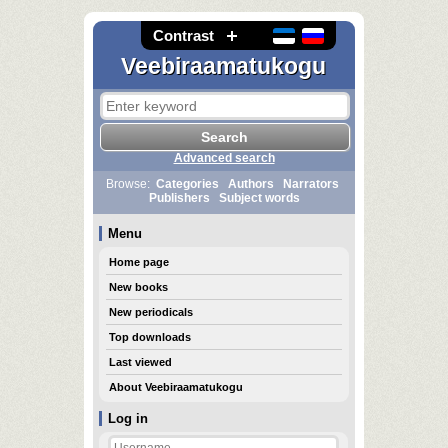
Contrast
Veebiraamatukogu
Advanced search
Browse:
Categories
Authors
Narrators
Publishers
Subject words
Menu
Home page
New books
New periodicals
Top downloads
Last viewed
About Veebiraamatukogu
Log in