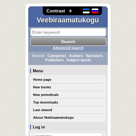
Contrast
Veebiraamatukogu
Advanced search
Browse:
Categories
Authors
Narrators
Publishers
Subject words
Menu
Home page
New books
New periodicals
Top downloads
Last viewed
About Veebiraamatukogu
Log in