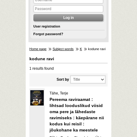
User registration
Forgot password?
Home page
Subject words
K
kodune ravi
kodune ravi
1 results found
Sort by
Tähe, Terje
Pereema raviraamat :
lihtsad looduslikud viisid
oma pere ja lähedaste
ravimiseks : käepärane nii
kodus kui reisil :
jõukohane ka meestele