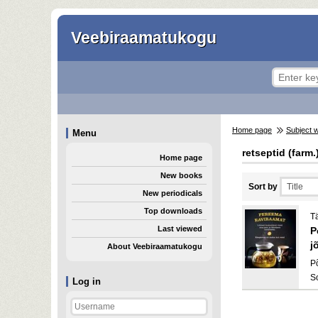
Veebiraamatukogu
Home page
Subject 
Menu
retseptid (farm.
Home page
New books
Sort by
New periodicals
Top downloads
T
Last viewed
P
j
About Veebiraamatukogu
P
S
Log in