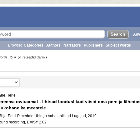
Adv
Browse:
Categories
Authors
Narrators
Publishers
Subject words
words
R
retseptid (farm.)
)
ähe, Terje
ereema raviraamat : lihtsad looduslikud viisid oma pere ja lähedast
õukohane ka meestele
õhja-Eesti Pimedate Ühingu Vabatahtlikud Lugejad, 2019
ound recording, DAISY 2.02