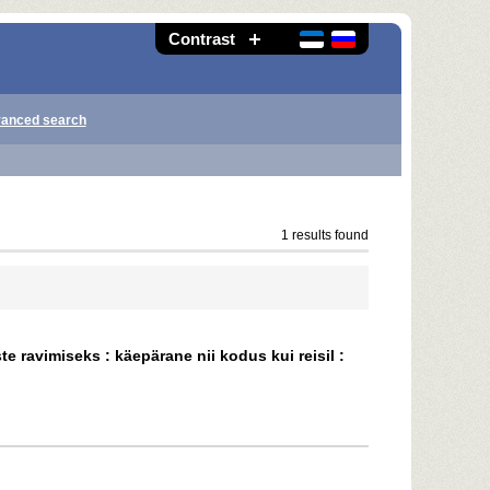
Contrast
anced search
1 results found
e ravimiseks : käepärane nii kodus kui reisil :