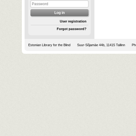
User registration
Forgot password?
Estonian Library for the Blind
Suur-Sõjamäe 44b, 11415 Tallinn
Pho