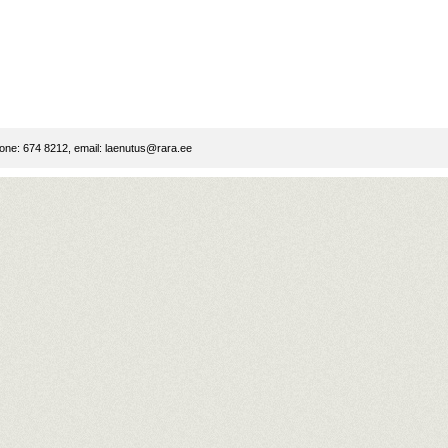
ne: 674 8212, email:
laenutus@rara.ee