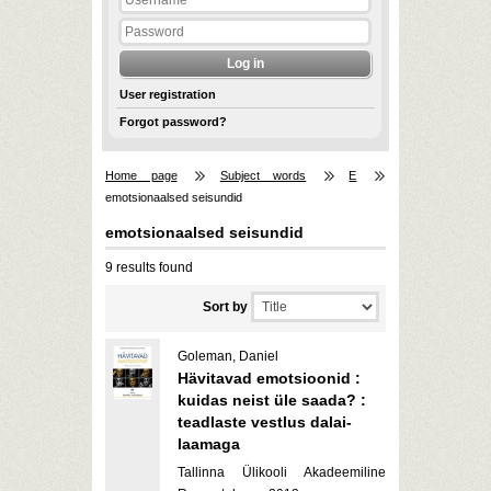
User registration
Forgot password?
Home page
Subject words
E
emotsionaalsed seisundid
emotsionaalsed seisundid
9 results found
Sort by
Goleman, Daniel
Hävitavad emotsioonid :
kuidas neist üle saada? :
teadlaste vestlus dalai-
laamaga
Tallinna Ülikooli Akadeemiline