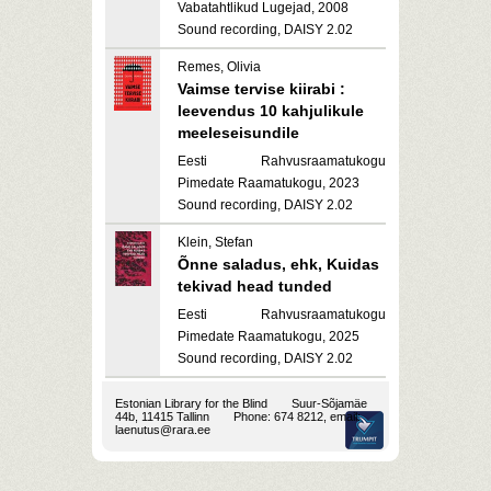
Vabatahtlikud Lugejad, 2008
Sound recording, DAISY 2.02
Remes, Olivia
Vaimse tervise kiirabi :
leevendus 10 kahjulikule
meeleseisundile
Eesti Rahvusraamatukogu
Pimedate Raamatukogu, 2023
Sound recording, DAISY 2.02
Klein, Stefan
Õnne saladus, ehk, Kuidas
tekivad head tunded
Eesti Rahvusraamatukogu
Pimedate Raamatukogu, 2025
Sound recording, DAISY 2.02
Estonian Library for the Blind
Suur-Sõjamäe
44b, 11415 Tallinn
Phone: 674 8212, email:
laenutus@rara.ee