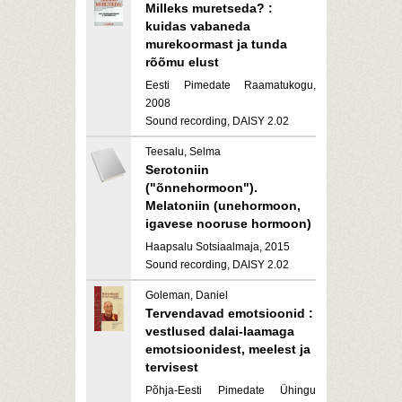
Milleks muretseda? :
kuidas vabaneda
murekoormast ja tunda
rõõmu elust
Eesti Pimedate Raamatukogu,
2008
Sound recording, DAISY 2.02
Teesalu, Selma
Serotoniin
("õnnehormoon").
Melatoniin (unehormoon,
igavese nooruse hormoon)
Haapsalu Sotsiaalmaja, 2015
Sound recording, DAISY 2.02
Goleman, Daniel
Tervendavad emotsioonid :
vestlused dalai-laamaga
emotsioonidest, meelest ja
tervisest
Põhja-Eesti Pimedate Ühingu