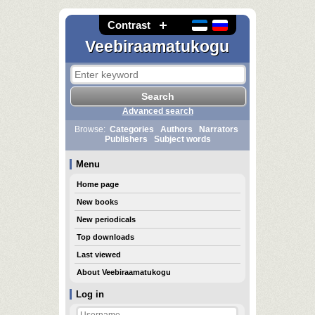
Contrast
Veebiraamatukogu
Advanced search
Browse:
Categories
Authors
Narrators
Publishers
Subject words
Menu
Home page
New books
New periodicals
Top downloads
Last viewed
About Veebiraamatukogu
Log in