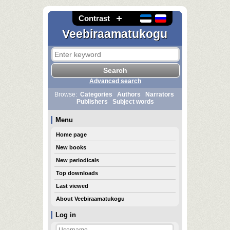
Contrast
Veebiraamatukogu
Advanced search
Browse:
Categories
Authors
Narrators
Publishers
Subject words
Menu
Home page
New books
New periodicals
Top downloads
Last viewed
About Veebiraamatukogu
Log in