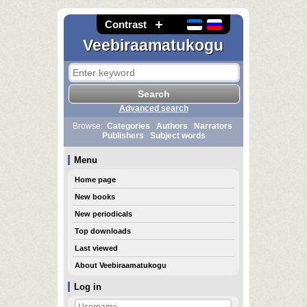
Contrast
Veebiraamatukogu
Advanced search
Browse:
Categories
Authors
Narrators
Publishers
Subject words
Menu
Home page
New books
New periodicals
Top downloads
Last viewed
About Veebiraamatukogu
Log in