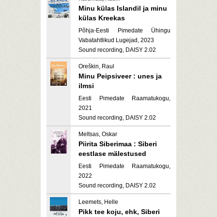
Minu külas Islandil ja minu
külas Kreekas
Põhja-Eesti Pimedate Ühingu
Vabatahtlikud Lugejad, 2023
Sound recording, DAISY 2.02
Oreškin, Raul
Minu Peipsiveer : unes ja
ilmsi
Eesti Pimedate Raamatukogu,
2021
Sound recording, DAISY 2.02
Meltsas, Oskar
Piirita Siberimaa : Siberi
eestlase mälestused
Eesti Pimedate Raamatukogu,
2022
Sound recording, DAISY 2.02
Leemets, Helle
Pikk tee koju, ehk, Siberi