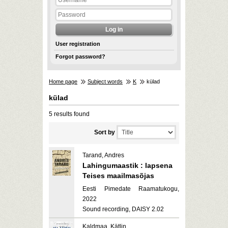
User registration
Forgot password?
Home page
Subject words
K
külad
külad
5 results found
Sort by
Tarand, Andres
Lahingumaastik : lapsena
Teises maailmasõjas
Eesti Pimedate Raamatukogu,
2022
Sound recording, DAISY 2.02
Kaldmaa, Kätlin