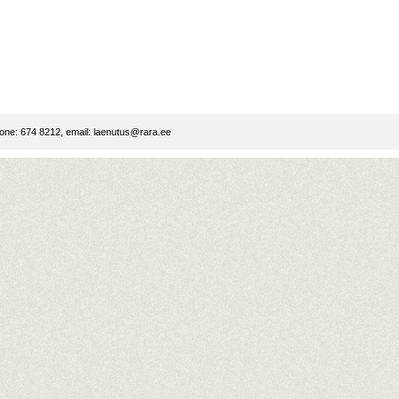
ne: 674 8212, email:
laenutus@rara.ee