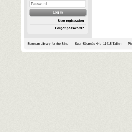
User registration
Forgot password?
Estonian Library for the Blind
Suur-Sõjamäe 44b, 11415 Tallinn
Pho