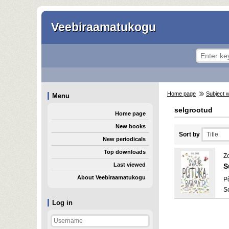
Veebiraamatukogu
Home page
Subject 
Menu
selgrootud
Home page
New books
Sort by
New periodicals
Top downloads
Z
Last viewed
S
About Veebiraamatukogu
P
S
Log in