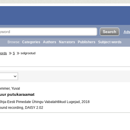
Adv
Browse:
Categories
Authors
Narrators
Publishers
Subject words
words
S
selgrootud
ommer, Yuval
uur putukaraamat
õhja-Eesti Pimedate Ühingu Vabatahtlikud Lugejad, 2018
ound recording, DAISY 2.02