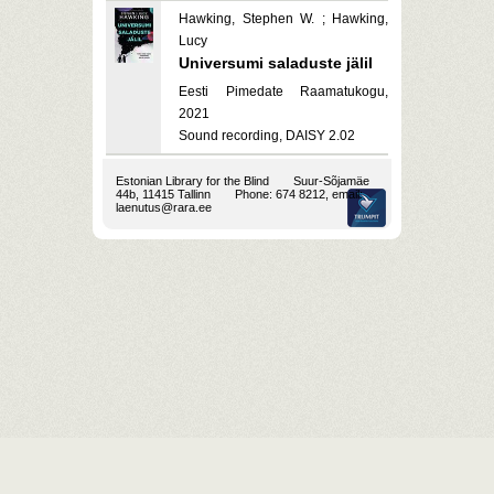
Hawking, Stephen W. ; Hawking,
Lucy
Universumi saladuste jälil
Eesti Pimedate Raamatukogu,
2021
Sound recording, DAISY 2.02
Estonian Library for the Blind
Suur-Sõjamäe
44b, 11415 Tallinn
Phone: 674 8212, email:
laenutus@rara.ee