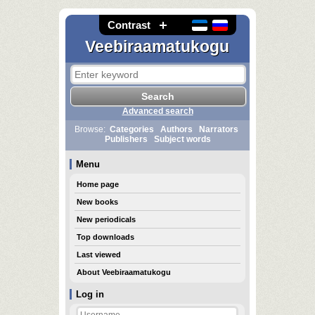
Contrast
Veebiraamatukogu
Advanced search
Browse:
Categories
Authors
Narrators
Publishers
Subject words
Menu
Home page
New books
New periodicals
Top downloads
Last viewed
About Veebiraamatukogu
Log in