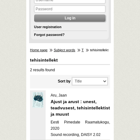
User registration
Forgot password?
Home page
Subject words
T
tehisintellekt
tehisintellekt
2 results found
Sort by
Aru, Jaan
Ajust ja arust : unest,
teadvusest, tehisintellektist
ja muust
Eesti Pimedate Raamatukogu,
2020
Sound recording, DAISY 2.02