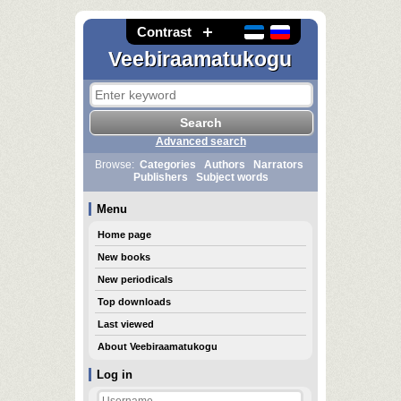
Contrast
Veebiraamatukogu
Advanced search
Browse:
Categories
Authors
Narrators
Publishers
Subject words
Menu
Home page
New books
New periodicals
Top downloads
Last viewed
About Veebiraamatukogu
Log in