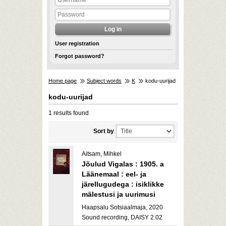
User registration
Forgot password?
Home page
Subject words
K
kodu-uurijad
kodu-uurijad
1 results found
Sort by
Aitsam, Mihkel
Jõulud Vigalas : 1905. a
Läänemaal : eel- ja
järellugudega : isiklikke
mälestusi ja uurimusi
Haapsalu Sotsiaalmaja, 2020
Sound recording, DAISY 2.02