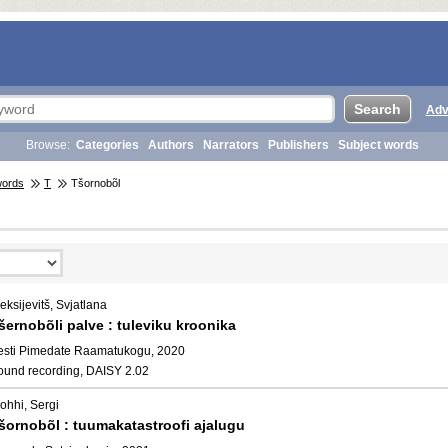
Adv
Browse:
Categories
Authors
Narrators
Publishers
Subject words
words
T
Tšornobõl
eksijevitš, Svjatlana
šernobõli palve : tuleviku kroonika
esti Pimedate Raamatukogu, 2020
ound recording, DAISY 2.02
ohhi, Sergi
šornobõl : tuumakatastroofi ajalugu