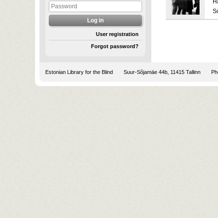
H
S
User registration
Forgot password?
Estonian Library for the Blind
Suur-Sõjamäe 44b, 11415 Tallinn
Pho