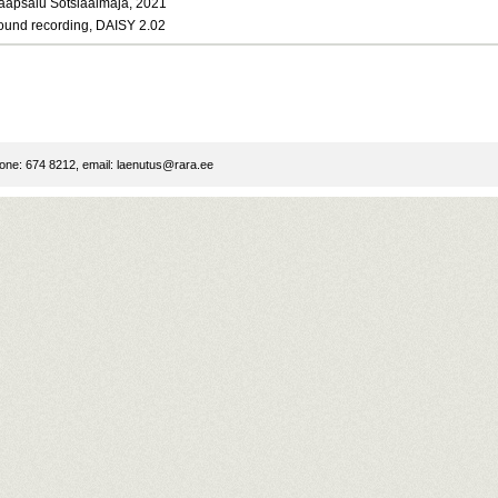
aapsalu Sotsiaalmaja, 2021
ound recording, DAISY 2.02
ne: 674 8212, email:
laenutus@rara.ee