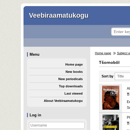
Veebiraamatukogu
Home page
Subject 
Menu
Tšornobõl
Home page
New books
Sort by
New periodicals
Top downloads
Al
Last viewed
T
About Veebiraamatukogu
E
S
Log in
Pl
T