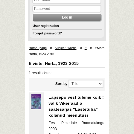
User registration
Forgot password?
Home page
Subject words
E
Elviste,
Herta, 1923-2015
Elviste, Herta, 1923-2015
1 results found
Sort by
Lapsepõlvest tuleme kõik :
valik Vikerraadio
saatesarjas "Lastetuba"
kõlanud meenutusi
Eesti Pimedate Raamatukogu,
2003