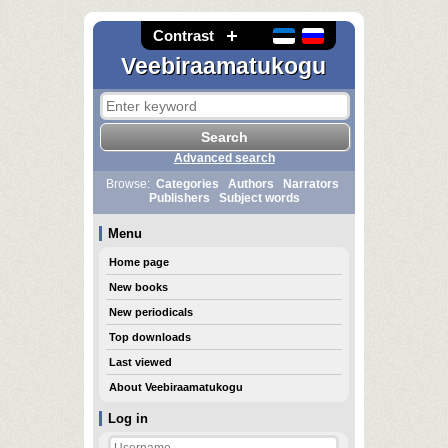
Contrast
Veebiraamatukogu
Advanced search
Browse:
Categories
Authors
Narrators
Publishers
Subject words
Menu
Home page
New books
New periodicals
Top downloads
Last viewed
About Veebiraamatukogu
Log in