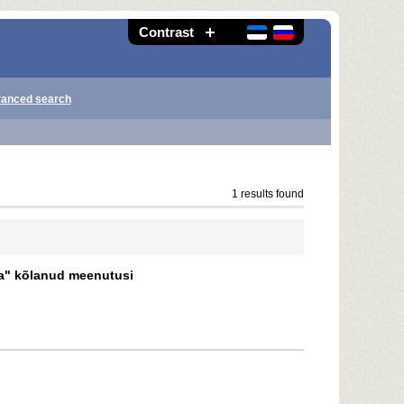
Contrast
anced search
1 results found
ba" kõlanud meenutusi