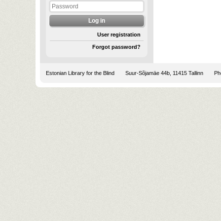
User registration
Forgot password?
Estonian Library for the Blind
Suur-Sõjamäe 44b, 11415 Tallinn
Pho