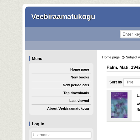
Veebiraamatukogu
Home page
Subject 
Menu
Palm, Mati, 194
Home page
New books
Sort by
New periodicals
Top downloads
L
Last viewed
E
About Veebiraamatukogu
S
Log in