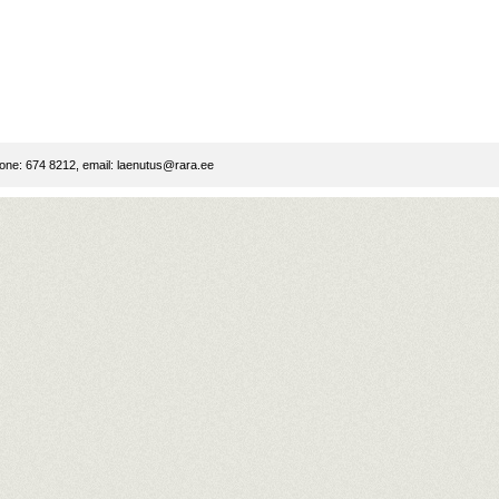
ne: 674 8212, email:
laenutus@rara.ee