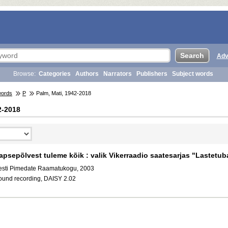
Adv
Browse:
Categories
Authors
Narrators
Publishers
Subject words
words
P
Palm, Mati, 1942-2018
2-2018
apsepõlvest tuleme kõik : valik Vikerraadio saatesarjas "Lastetu
esti Pimedate Raamatukogu, 2003
ound recording, DAISY 2.02