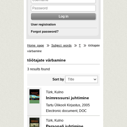
User registration
Forgot password?
Home page
Subject words
T
töötajate
värbamine
töötajate värbamine
3 results found
Sort by
Türk, Kulno
Inimressursi juhtimine
Tartu Ülikooli Kirjastus, 2005
Electronic document, DOC
Türk, Kulno
Personali juhtimine