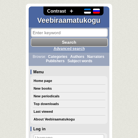
Contrast
Veebiraamatukogu
Advanced search
Browse:
Categories
Authors
Narrators
Publishers
Subject words
Menu
Home page
New books
New periodicals
Top downloads
Last viewed
About Veebiraamatukogu
Log in