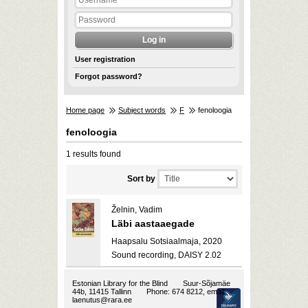
User registration
Forgot password?
Home page
Subject words
F
fenoloogia
fenoloogia
1 results found
Sort by
Želnin, Vadim
Läbi aastaaegade
Haapsalu Sotsiaalmaja, 2020
Sound recording, DAISY 2.02
Estonian Library for the Blind
Suur-Sõjamäe
44b, 11415 Tallinn
Phone: 674 8212, email:
laenutus@rara.ee