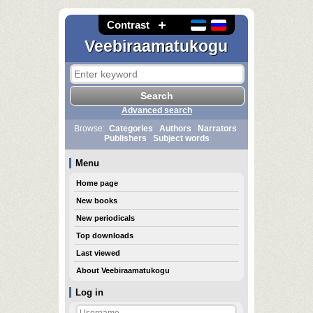
Contrast
Veebiraamatukogu
Advanced search
Browse:
Categories
Authors
Narrators
Publishers
Subject words
Menu
Home page
New books
New periodicals
Top downloads
Last viewed
About Veebiraamatukogu
Log in