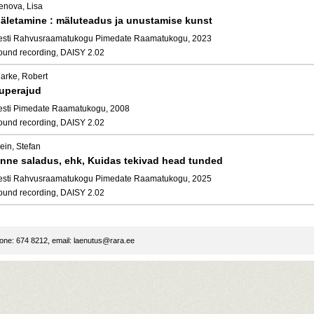
enova, Lisa
äletamine : mäluteadus ja unustamise kunst
esti Rahvusraamatukogu Pimedate Raamatukogu, 2023
ound recording, DAISY 2.02
larke, Robert
uperajud
esti Pimedate Raamatukogu, 2008
ound recording, DAISY 2.02
ein, Stefan
nne saladus, ehk, Kuidas tekivad head tunded
esti Rahvusraamatukogu Pimedate Raamatukogu, 2025
ound recording, DAISY 2.02
ne: 674 8212, email:
laenutus@rara.ee