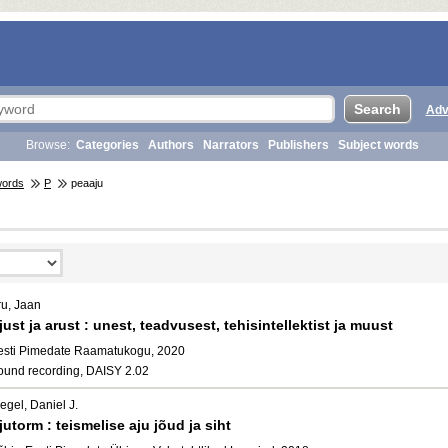
Adv
Browse:
Categories
Authors
Narrators
Publishers
Subject words
words
P
peaaju
ru, Jaan
just ja arust : unest, teadvusest, tehisintellektist ja muust
esti Pimedate Raamatukogu, 2020
ound recording, DAISY 2.02
egel, Daniel J.
jutorm : teismelise aju jõud ja siht