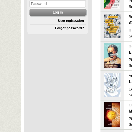
P
S
B
User registration
A
Forgot password?
H
S
H
E
P
S
A
L
E
S
C
M
P
S