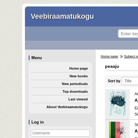
Veebiraamatukogu
Home page
Subject 
Menu
peaaju
Home page
New books
Sort by
New periodicals
Top downloads
A
Last viewed
A
About Veebiraamatukogu
E
S
Log in
Si
A