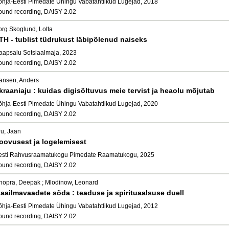
õhja-Eesti Pimedate Ühingu Vabatahtlikud Lugejad, 2018
ound recording, DAISY 2.02
org Skoglund, Lotta
TH - tublist tüdrukust läbipõlenud naiseks
aapsalu Sotsiaalmaja, 2023
ound recording, DAISY 2.02
ansen, Anders
kraaniaju : kuidas digisõltuvus meie tervist ja heaolu mõjutab
õhja-Eesti Pimedate Ühingu Vabatahtlikud Lugejad, 2020
ound recording, DAISY 2.02
ru, Jaan
oovusest ja logelemisest
esti Rahvusraamatukogu Pimedate Raamatukogu, 2025
ound recording, DAISY 2.02
hopra, Deepak ; Mlodinow, Leonard
aailmavaadete sõda : teaduse ja spirituaalsuse duell
õhja-Eesti Pimedate Ühingu Vabatahtlikud Lugejad, 2012
ound recording, DAISY 2.02