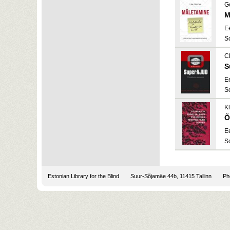
G
M
E
S
C
S
E
S
Kl
Õ
E
S
Estonian Library for the Blind
Suur-Sõjamäe 44b, 11415 Tallinn
Pho