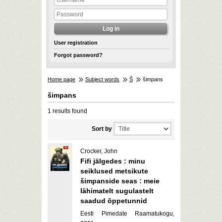
User registration
Forgot password?
Home page
Subject words
Š
šimpans
šimpans
1 results found
Sort by
Crocker, John
Fifi jälgedes : minu
seiklused metsikute
šimpanside seas : meie
lähimatelt sugulastelt
saadud õppetunnid
Eesti Pimedate Raamatukogu,