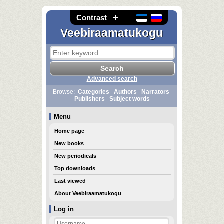
Contrast
Veebiraamatukogu
Advanced search
Browse:
Categories
Authors
Narrators
Publishers
Subject words
Menu
Home page
New books
New periodicals
Top downloads
Last viewed
About Veebiraamatukogu
Log in