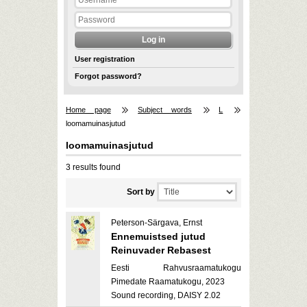
User registration
Forgot password?
Home page
Subject words
L
loomamuinasjutud
loomamuinasjutud
3 results found
Sort by
Peterson-Särgava, Ernst
Ennemuistsed jutud
Reinuvader Rebasest
Eesti Rahvusraamatukogu
Pimedate Raamatukogu, 2023
Sound recording, DAISY 2.02