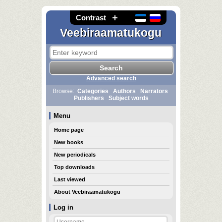
Contrast
Veebiraamatukogu
Advanced search
Browse:
Categories
Authors
Narrators
Publishers
Subject words
Menu
Home page
New books
New periodicals
Top downloads
Last viewed
About Veebiraamatukogu
Log in