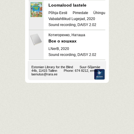
Loomalood lastele
Põhja-Eesti Pimedate Ühingu
Vabatahtlikud Lugejad, 2020
Sound recording, DAISY 2.02
Котигоренко, Наташа
Все о кошках
LNerB, 2020
Sound recording, DAISY 2.02
Estonian Library for the Blind
Suur-Sõjamäe
44b, 11415 Tallinn
Phone: 674 8212, email:
laenutus@rara.ee