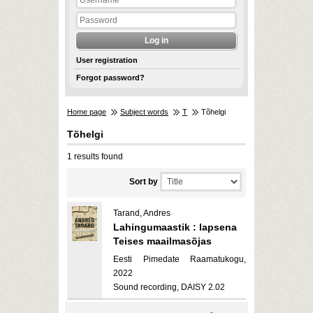
User registration
Forgot password?
Home page
Subject words
T
Tõhelgi
Tõhelgi
1 results found
Sort by
Tarand, Andres
Lahingumaastik : lapsena
Teises maailmasõjas
Eesti Pimedate Raamatukogu,
2022
Sound recording, DAISY 2.02