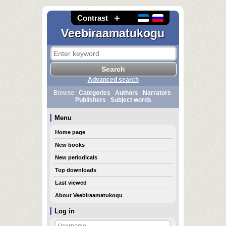
Contrast
Veebiraamatukogu
Advanced search
Browse:
Categories
Authors
Narrators
Publishers
Subject words
Menu
Home page
New books
New periodicals
Top downloads
Last viewed
About Veebiraamatukogu
Log in