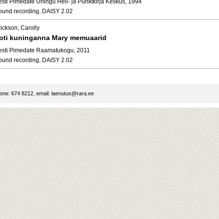
esti Pimedate Ühingu Heli- ja Punktkirja Keskus, 1994
ound recording, DAISY 2.02
ickson, Carolly
oti kuninganna Mary memuaarid
esti Pimedate Raamatukogu, 2011
ound recording, DAISY 2.02
ne: 674 8212, email:
laenutus@rara.ee