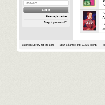
E
S
Er
User registration
Š
Forgot password?
E
S
Estonian Library for the Blind
Suur-Sõjamäe 44b, 11415 Tallinn
Pho