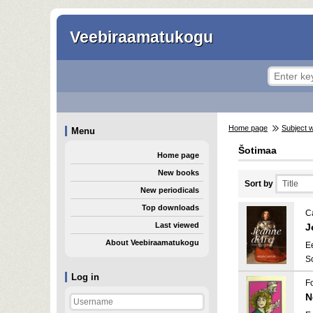
Veebiraamatukogu
Home page
Subject 
Menu
Šotimaa
Home page
New books
Sort by
New periodicals
Top downloads
C
Last viewed
J
About Veebiraamatukogu
E
S
Log in
Fo
N