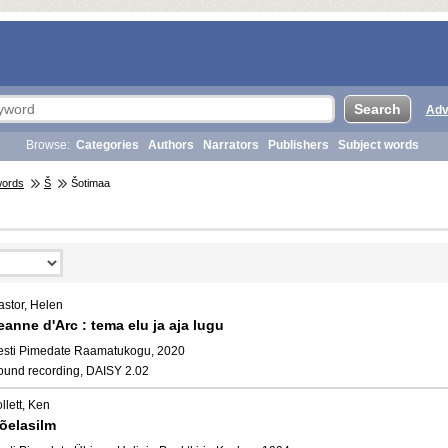
Adv
Browse:
Categories
Authors
Narrators
Publishers
Subject words
words
Š
Šotimaa
astor, Helen
eanne d'Arc : tema elu ja aja lugu
esti Pimedate Raamatukogu, 2020
ound recording, DAISY 2.02
llett, Ken
õelasilm