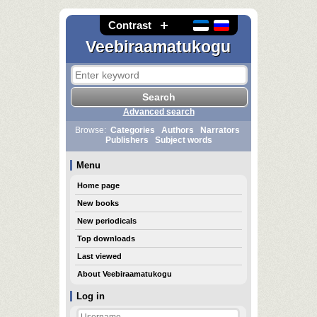
Contrast
Veebiraamatukogu
Advanced search
Browse:
Categories
Authors
Narrators
Publishers
Subject words
Menu
Home page
New books
New periodicals
Top downloads
Last viewed
About Veebiraamatukogu
Log in