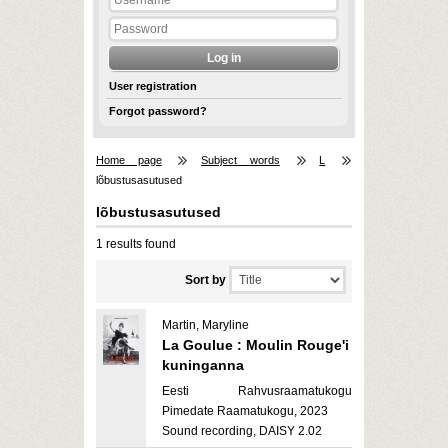
User registration
Forgot password?
Home page
Subject words
L
lõbustusasutused
lõbustusasutused
1 results found
Sort by
Martin, Maryline
La Goulue : Moulin Rouge'i
kuninganna
Eesti Rahvusraamatukogu
Pimedate Raamatukogu, 2023
Sound recording, DAISY 2.02