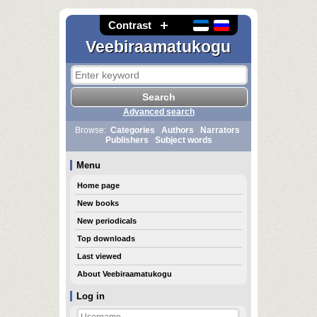
Contrast
Veebiraamatukogu
Advanced search
Browse:
Categories
Authors
Narrators
Publishers
Subject words
Menu
Home page
New books
New periodicals
Top downloads
Last viewed
About Veebiraamatukogu
Log in