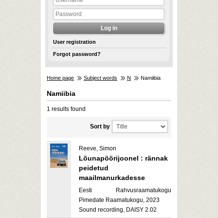
User registration
Forgot password?
Home page
Subject words
N
Namiibia
Namiibia
1 results found
Sort by
Reeve, Simon
Lõunapöörijoonel : rännak
peidetud
maailmanurkadesse
Eesti Rahvusraamatukogu
Pimedate Raamatukogu, 2023
Sound recording, DAISY 2.02