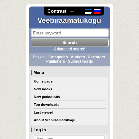
Contrast
Veebiraamatukogu
Advanced search
Browse:
Categories
Authors
Narrators
Publishers
Subject words
Menu
Home page
New books
New periodicals
Top downloads
Last viewed
About Veebiraamatukogu
Log in