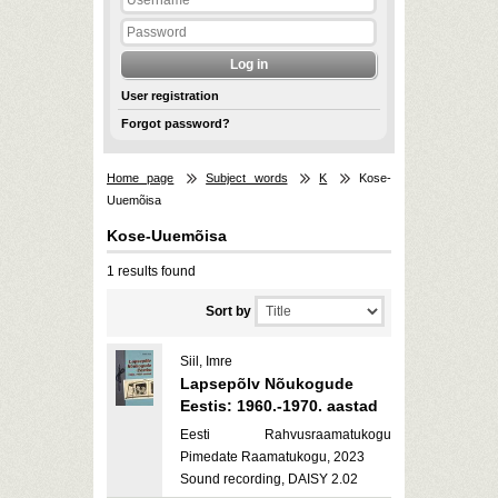
User registration
Forgot password?
Home page
Subject words
K
Kose-
Uuemõisa
Kose-Uuemõisa
1 results found
Sort by
Siil, Imre
Lapsepõlv Nõukogude
Eestis: 1960.-1970. aastad
Eesti Rahvusraamatukogu
Pimedate Raamatukogu, 2023
Sound recording, DAISY 2.02