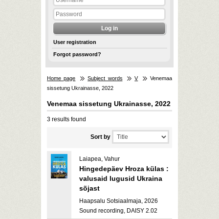
User registration
Forgot password?
Home page
Subject words
V
Venemaa
sissetung Ukrainasse, 2022
Venemaa sissetung Ukrainasse, 2022
3 results found
Sort by
Laiapea, Vahur
Hingedepäev Hroza külas :
valusaid lugusid Ukraina
sõjast
Haapsalu Sotsiaalmaja, 2026
Sound recording, DAISY 2.02