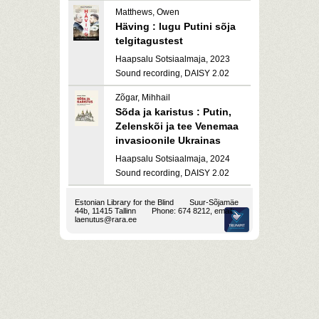
Matthews, Owen
Häving : lugu Putini sõja
telgitagustest
Haapsalu Sotsiaalmaja, 2023
Sound recording, DAISY 2.02
Zõgar, Mihhail
Sõda ja karistus : Putin,
Zelenskõi ja tee Venemaa
invasioonile Ukrainas
Haapsalu Sotsiaalmaja, 2024
Sound recording, DAISY 2.02
Estonian Library for the Blind
Suur-Sõjamäe
44b, 11415 Tallinn
Phone: 674 8212, email:
laenutus@rara.ee