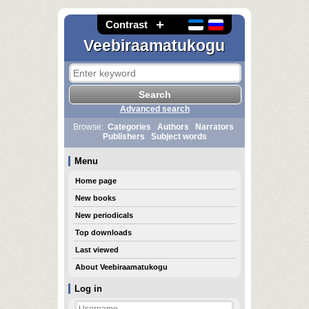
Contrast
Veebiraamatukogu
Advanced search
Browse:
Categories
Authors
Narrators
Publishers
Subject words
Menu
Home page
New books
New periodicals
Top downloads
Last viewed
About Veebiraamatukogu
Log in