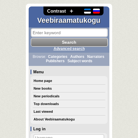
Contrast
Veebiraamatukogu
Advanced search
Browse:
Categories
Authors
Narrators
Publishers
Subject words
Menu
Home page
New books
New periodicals
Top downloads
Last viewed
About Veebiraamatukogu
Log in