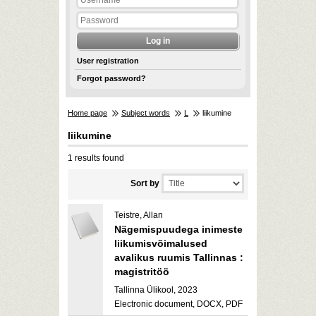
User registration
Forgot password?
Home page
Subject words
L
liikumine
liikumine
1 results found
Sort by
Teistre, Allan
Nägemispuudega inimeste
liikumisvõimalused
avalikus ruumis Tallinnas :
magistritöö
Tallinna Ülikool, 2023
Electronic document, DOCX, PDF