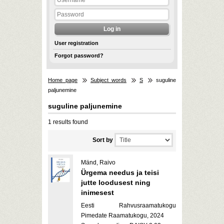
User registration
Forgot password?
Home page
Subject words
S
suguline
paljunemine
suguline paljunemine
1 results found
Sort by
Mänd, Raivo
Ürgema needus ja teisi
jutte loodusest ning
inimesest
Eesti Rahvusraamatukogu
Pimedate Raamatukogu, 2024