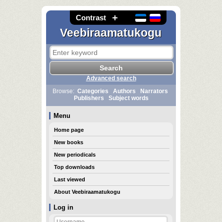
Contrast
Veebiraamatukogu
Advanced search
Browse:
Categories
Authors
Narrators
Publishers
Subject words
Menu
Home page
New books
New periodicals
Top downloads
Last viewed
About Veebiraamatukogu
Log in