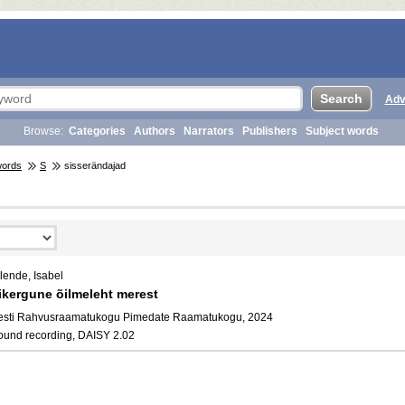
Adv
Browse:
Categories
Authors
Narrators
Publishers
Subject words
words
S
sisserändajad
lende, Isabel
ikergune õilmeleht merest
esti Rahvusraamatukogu Pimedate Raamatukogu, 2024
ound recording, DAISY 2.02