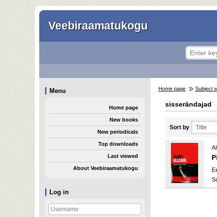
Veebiraamatukogu
Home page
Subject 
Menu
sisserändajad
Home page
New books
Sort by
New periodicals
Top downloads
Al
Last viewed
P
About Veebiraamatukogu
E
S
Log in