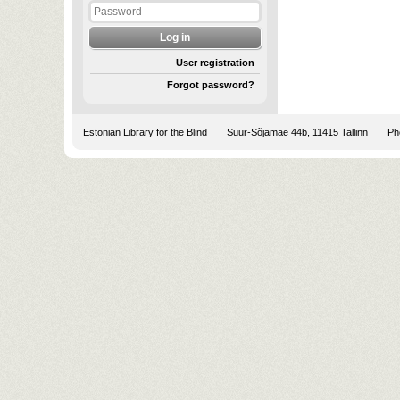
User registration
Forgot password?
Estonian Library for the Blind
Suur-Sõjamäe 44b, 11415 Tallinn
Pho