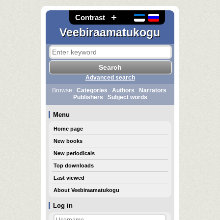
Contrast
Veebiraamatukogu
Advanced search
Browse:
Categories
Authors
Narrators
Publishers
Subject words
Menu
Home page
New books
New periodicals
Top downloads
Last viewed
About Veebiraamatukogu
Log in