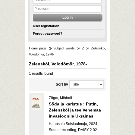
User registration
Forgot password?
Home page
Subject words
Z
Zelenskõi,
Volodõmõr, 1978-
Zelenskõi, Volodõmõr, 1978-
1 results found
Sort by
Zõgar, Mihhail
Sõda ja karistus : Putin,
Zelenskõi ja tee Venemaa
invasioonile Ukrainas
Haapsalu Sotsiaalmaja, 2024
Sound recording, DAISY 2.02