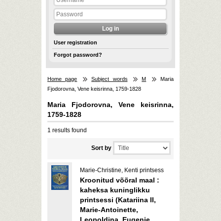
User registration
Forgot password?
Home page
Subject words
M
Maria
Fjodorovna, Vene keisrinna, 1759-1828
Maria Fjodorovna, Vene keisrinna,
1759-1828
1 results found
Sort by
Marie-Christine, Kenti printsess
Kroonitud võõral maal :
kaheksa kuninglikku
printsessi (Katariina II,
Marie-Antoinette,
Leopoldina, Eugenie,