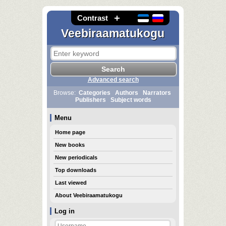
Contrast
Veebiraamatukogu
Advanced search
Browse:
Categories
Authors
Narrators
Publishers
Subject words
Menu
Home page
New books
New periodicals
Top downloads
Last viewed
About Veebiraamatukogu
Log in