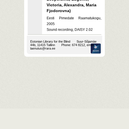
Victoria, Alexandra, Maria
Fjodorovna)
Eesti Pimedate Raamatukogu,
2005
Sound recording, DAISY 2.02
Estonian Library for the Blind
Suur-Sõjamäe
44b, 11415 Tallinn
Phone: 674 8212, email:
laenutus@rara.ee