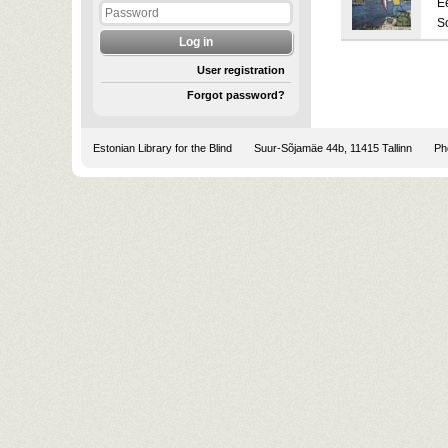
E
S
User registration
Forgot password?
Estonian Library for the Blind
Suur-Sõjamäe 44b, 11415 Tallinn
Pho