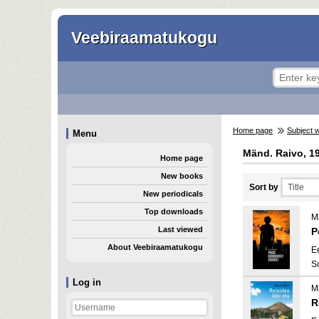
Veebiraamatukogu
Home page
Subject 
Menu
Mänd. Raivo, 1
Home page
New books
Sort by
New periodicals
Top downloads
M
Last viewed
P
About Veebiraamatukogu
E
S
Log in
M
R