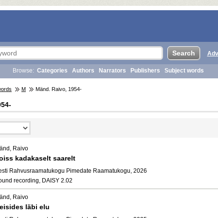
Adv
Browse:
Categories
Authors
Narrators
Publishers
Subject words
words
M
Mänd. Raivo, 1954-
954-
änd, Raivo
oiss kadakaselt saarelt
esti Rahvusraamatukogu Pimedate Raamatukogu, 2026
ound recording, DAISY 2.02
änd, Raivo
eisides läbi elu