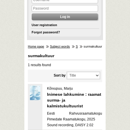
User registration
Forgot password?
Home page
Subject words
S
surmakultuur
surmakultuur
1 results found
Sort by
Kõivupuu, Marju
Inimese lahkumine : raamat
surma- ja
kalmistukultuurist
Eesti Rahvusraamatukogu
Pimedate Raamatukogu, 2025
Sound recording, DAISY 2.02