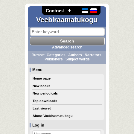
Contrast
Veebiraamatukogu
Advanced search
Browse:
Categories
Authors
Narrators
Publishers
Subject words
Menu
Home page
New books
New periodicals
Top downloads
Last viewed
About Veebiraamatukogu
Log in