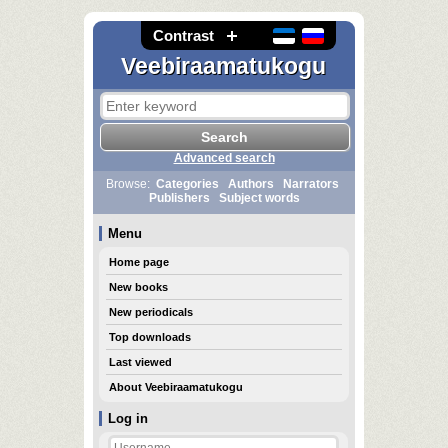
Contrast
Veebiraamatukogu
Advanced search
Browse:
Categories
Authors
Narrators
Publishers
Subject words
Menu
Home page
New books
New periodicals
Top downloads
Last viewed
About Veebiraamatukogu
Log in