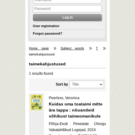
User registration
Forgot password?
Home page
Subject words
T
taimekahjustused
taimekahjustused
1 results found
Sort by
Peerless, Veronica
Kuidas oma toataimi mitte
ära tappa : nõuandeid
võhikust taimeomanikule
Põhja-Eesti Pimedate Ühingu
Vabatahtlikud Lugejad, 2024