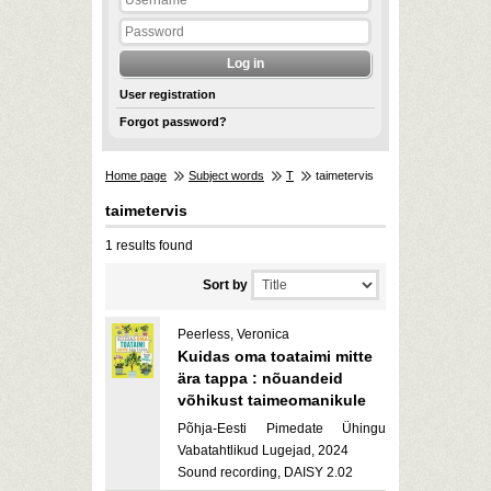
User registration
Forgot password?
Home page
Subject words
T
taimetervis
taimetervis
1 results found
Sort by
Peerless, Veronica
Kuidas oma toataimi mitte
ära tappa : nõuandeid
võhikust taimeomanikule
Põhja-Eesti Pimedate Ühingu
Vabatahtlikud Lugejad, 2024
Sound recording, DAISY 2.02