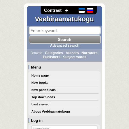
Contrast
Veebiraamatukogu
Advanced search
Browse:
Categories
Authors
Narrators
Publishers
Subject words
Menu
Home page
New books
New periodicals
Top downloads
Last viewed
About Veebiraamatukogu
Log in