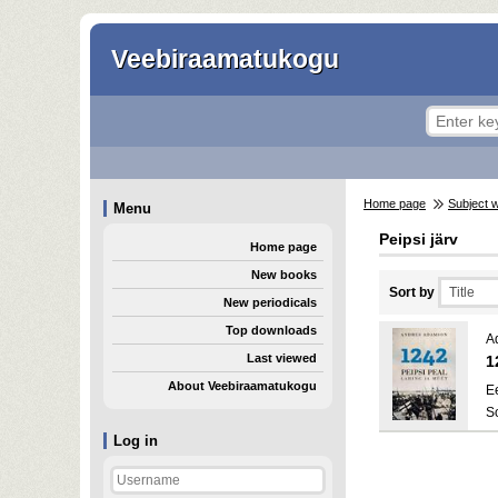
Veebiraamatukogu
Home page
Subject 
Menu
Peipsi järv
Home page
New books
Sort by
New periodicals
Top downloads
A
Last viewed
1
About Veebiraamatukogu
E
S
Log in