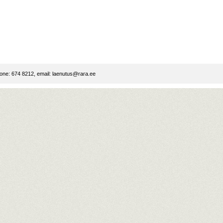
ne: 674 8212, email:
laenutus@rara.ee