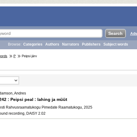
Adv
Browse:
Categories
Authors
Narrators
Publishers
Subject words
words
P
Peipsi järv
damson, Andres
242 : Peipsi peal : lahing ja müüt
esti Rahvusraamatukogu Pimedate Raamatukogu, 2025
ound recording, DAISY 2.02