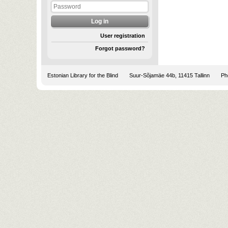
User registration
Forgot password?
Estonian Library for the Blind
Suur-Sõjamäe 44b, 11415 Tallinn
Pho