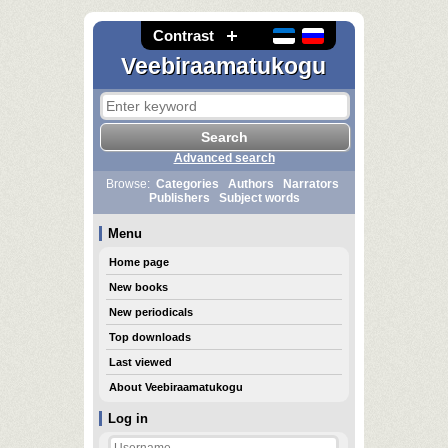
Contrast
Veebiraamatukogu
Advanced search
Browse:
Categories
Authors
Narrators
Publishers
Subject words
Menu
Home page
New books
New periodicals
Top downloads
Last viewed
About Veebiraamatukogu
Log in