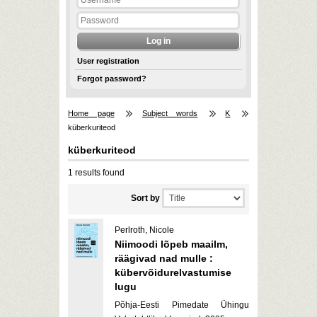
User registration
Forgot password?
Home page
Subject words
K
küberkuriteod
küberkuriteod
1 results found
Sort by
Perlroth, Nicole
Niimoodi lõpeb maailm,
räägivad nad mulle :
kübervõidurelvastumise
lugu
Põhja-Eesti Pimedate Ühingu