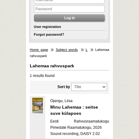
User registration
Forgot password?
Home page
Subject words
L
Lahemaa
rahvuspark
Lahemaa rahvuspark
1 results found
Sort by
Ojangu, Liisa
Minu Lahemaa : seitse
suve külapoes
Eesti Rahvusraamatukogu
Pimedate Raamatukogu, 2026
Sound recording, DAISY 2.02