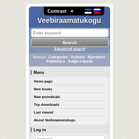
Contrast
Veebiraamatukogu
Advanced search
Browse:
Categories
Authors
Narrators
Publishers
Subject words
Menu
Home page
New books
New periodicals
Top downloads
Last viewed
About Veebiraamatukogu
Log in