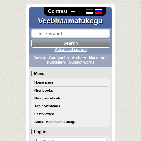
Contrast
Veebiraamatukogu
Advanced search
Browse:
Categories
Authors
Narrators
Publishers
Subject words
Menu
Home page
New books
New periodicals
Top downloads
Last viewed
About Veebiraamatukogu
Log in