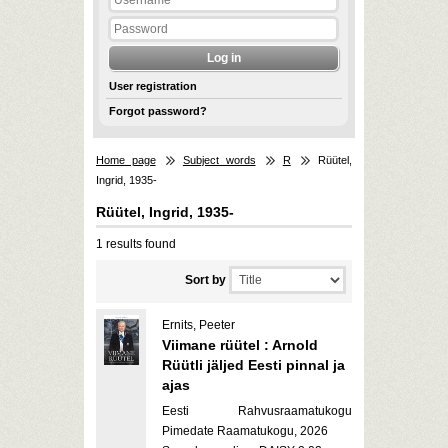
User registration
Forgot password?
Home page
Subject words
R
Rüütel,
Ingrid, 1935-
Rüütel, Ingrid, 1935-
1 results found
Sort by
Ernits, Peeter
Viimane rüütel : Arnold
Rüütli jäljed Eesti pinnal ja
ajas
Eesti Rahvusraamatukogu
Pimedate Raamatukogu, 2026