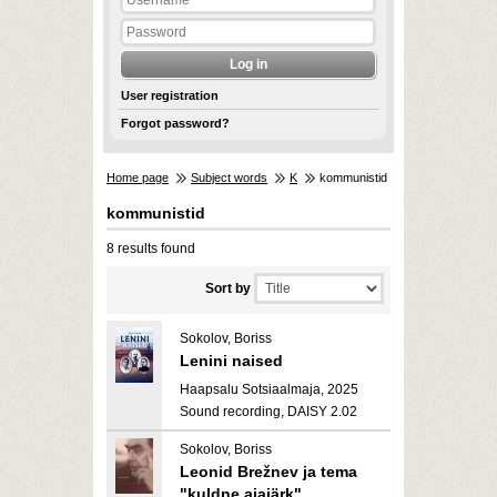
User registration
Forgot password?
Home page
Subject words
K
kommunistid
kommunistid
8 results found
Sort by
Sokolov, Boriss
Lenini naised
Haapsalu Sotsiaalmaja, 2025
Sound recording, DAISY 2.02
Sokolov, Boriss
Leonid Brežnev ja tema
"kuldne ajajärk"