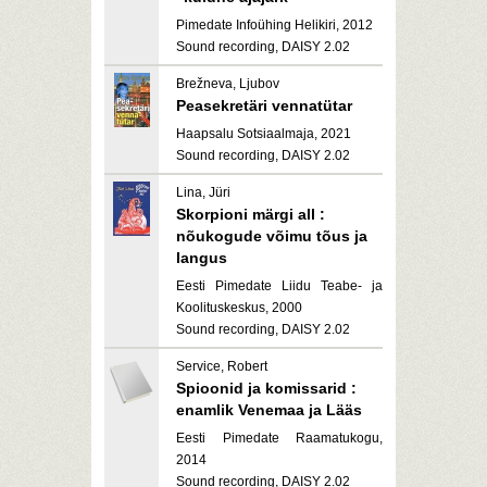
Pimedate Infoühing Helikiri, 2012
Sound recording, DAISY 2.02
Brežneva, Ljubov
Peasekretäri vennatütar
Haapsalu Sotsiaalmaja, 2021
Sound recording, DAISY 2.02
Lina, Jüri
Skorpioni märgi all :
nõukogude võimu tõus ja
langus
Eesti Pimedate Liidu Teabe- ja
Koolituskeskus, 2000
Sound recording, DAISY 2.02
Service, Robert
Spioonid ja komissarid :
enamlik Venemaa ja Lääs
Eesti Pimedate Raamatukogu,
2014
Sound recording, DAISY 2.02