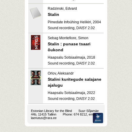
Radzinski, Edvard
Stalin
Pimedate Infoühing Helikiri, 2004
Sound recording, DAISY 2.02
Sebag Montefiore, Simon
Stalin : punase tsaari
õukond
Haapsalu Sotsiaalmaja, 2018
Sound recording, DAISY 2.02
Orlov, Aleksandr
Stalini kuritegude salajane
ajalugu
Haapsalu Sotsiaalmaja, 2022
Sound recording, DAISY 2.02
Estonian Library for the Blind
Suur-Sõjamäe
44b, 11415 Tallinn
Phone: 674 8212, email:
laenutus@rara.ee