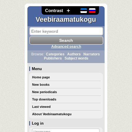
Contrast
Veebiraamatukogu
Advanced search
Browse:
Categories
Authors
Narrators
Publishers
Subject words
Menu
Home page
New books
New periodicals
Top downloads
Last viewed
About Veebiraamatukogu
Log in