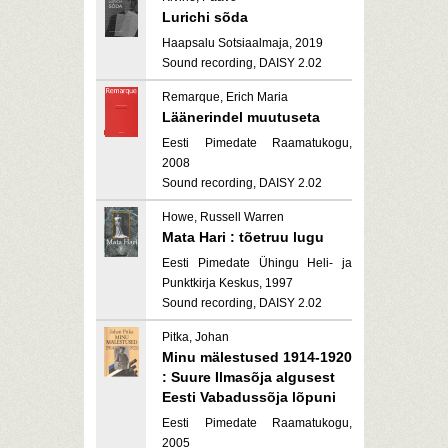
Lurichi sõda
Haapsalu Sotsiaalmaja, 2019
Sound recording, DAISY 2.02
Remarque, Erich Maria
Läänerindel muutuseta
Eesti Pimedate Raamatukogu,
2008
Sound recording, DAISY 2.02
Howe, Russell Warren
Mata Hari : tõetruu lugu
Eesti Pimedate Ühingu Heli- ja
Punktkirja Keskus, 1997
Sound recording, DAISY 2.02
Pitka, Johan
Minu mälestused 1914-1920
: Suure Ilmasõja algusest
Eesti Vabadussõja lõpuni
Eesti Pimedate Raamatukogu,
2005