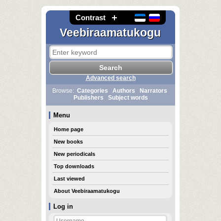
Contrast
Veebiraamatukogu
Advanced search
Browse:
Categories
Authors
Narrators
Publishers
Subject words
Menu
Home page
New books
New periodicals
Top downloads
Last viewed
About Veebiraamatukogu
Log in