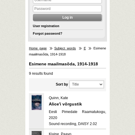
User registration
Forgot password?
Home page
Subject words
E
Esimene
maailmasõda, 1914-1918
Esimene maailmasõda, 1914-1918
9 results found
Sort by
Quinn, Kate
Alice'i võrgustik
Eesti Pimedate Raamatukogu,
2020
Sound recording, DAISY 2.02
Kivine, Paavo