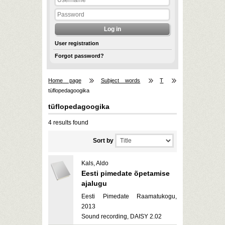
User registration
Forgot password?
Home page
Subject words
T
tüflopedagoogika
tüflopedagoogika
4 results found
Sort by
Kals, Aldo
Eesti pimedate õpetamise
ajalugu
Eesti Pimedate Raamatukogu,
2013
Sound recording, DAISY 2.02