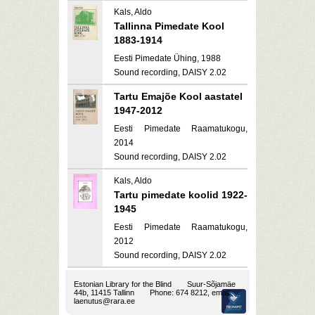
Kals, Aldo
Tallinna Pimedate Kool
1883-1914
Eesti Pimedate Ühing, 1988
Sound recording, DAISY 2.02
Tartu Emajõe Kool aastatel
1947-2012
Eesti Pimedate Raamatukogu,
2014
Sound recording, DAISY 2.02
Kals, Aldo
Tartu pimedate koolid 1922-
1945
Eesti Pimedate Raamatukogu,
2012
Sound recording, DAISY 2.02
Estonian Library for the Blind
Suur-Sõjamäe
44b, 11415 Tallinn
Phone: 674 8212, email:
laenutus@rara.ee