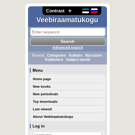
Contrast
Veebiraamatukogu
Advanced search
Browse:
Categories
Authors
Narrators
Publishers
Subject words
Menu
Home page
New books
New periodicals
Top downloads
Last viewed
About Veebiraamatukogu
Log in