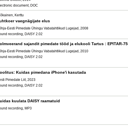
lectronic document, DOC
lõkainen, Kerttu
uhtkoer vaegnägijate elus
õhja-Eesti Pimedate Ühingu Vabatahtlikud Lugejad, 2008
ound recording, DAISY 2.02
olmveerand sajandit pimedate tööd ja elukooli Tartus : EPITAR-75
õhja-Eesti Pimedate Ühingu Vabatahtlikud Lugejad, 2010
ound recording, DAISY 2.02
oolitus: Kuidas pimedana iPhone'i kasutada
sti Pimedate Liit, 2023
ound recording, DAISY 2.02
uidas kuulata DAISY raamatuid
ound recording, MP3