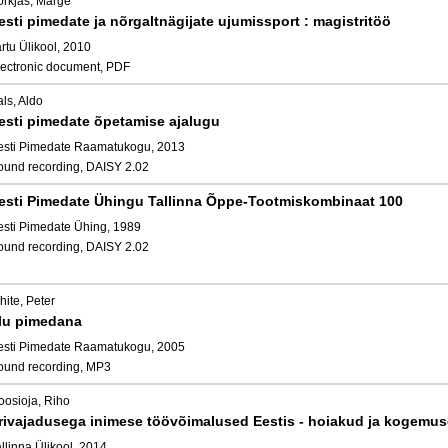
õrkjas, Marge
esti pimedate ja nõrgaltnägijate ujumissport : magistritöö
rtu Ülikool, 2010
lectronic document, PDF
ls, Aldo
esti pimedate õpetamise ajalugu
esti Pimedate Raamatukogu, 2013
ound recording, DAISY 2.02
esti Pimedate Ühingu Tallinna Õppe-Tootmiskombinaat 100
esti Pimedate Ühing, 1989
ound recording, DAISY 2.02
ite, Peter
lu pimedana
esti Pimedate Raamatukogu, 2005
ound recording, MP3
oosioja, Riho
rivajadusega inimese töövõimalused Eestis - hoiakud ja kogemuse
llinna Ülikool, 2014