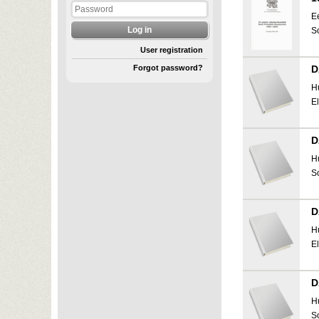
E
S
User registration
Forgot password?
D
H
E
D
H
S
D
H
E
D
H
S