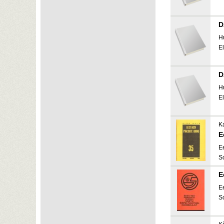
D
H
E
D
H
E
Ka
E
E
S
E
E
S