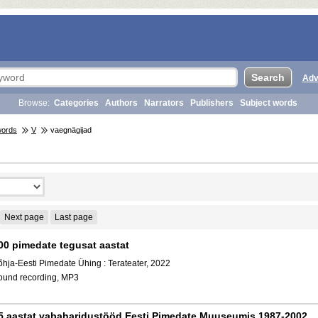
Adv
Browse:
Categories
Authors
Narrators
Publishers
Subject words
words
V
vaegnägijad
Next page
Last page
00 pimedate tegusat aastat
õhja-Eesti Pimedate Ühing : Terateater, 2022
ound recording, MP3
5 aastat vabaharidustööd Eesti Pimedate Muuseumis 1987-2002