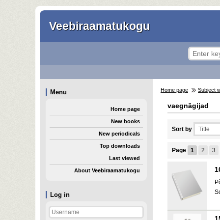
Veebiraamatukogu
Home page
Subject 
Menu
vaegnägijad
Home page
New books
Sort by
New periodicals
Top downloads
Page
1
2
3
Last viewed
1
About Veebiraamatukogu
P
S
Log in
1