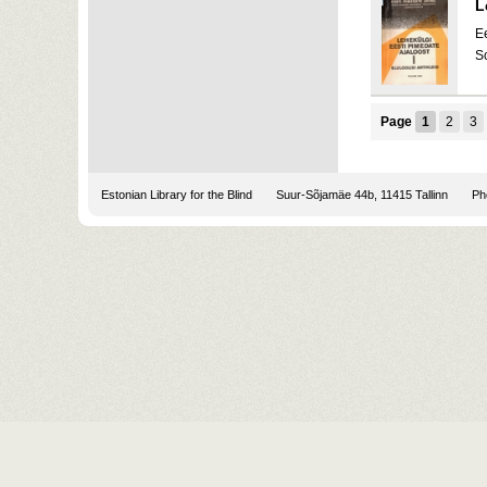
L
E
S
Page
1
2
3
Estonian Library for the Blind
Suur-Sõjamäe 44b, 11415 Tallinn
Pho