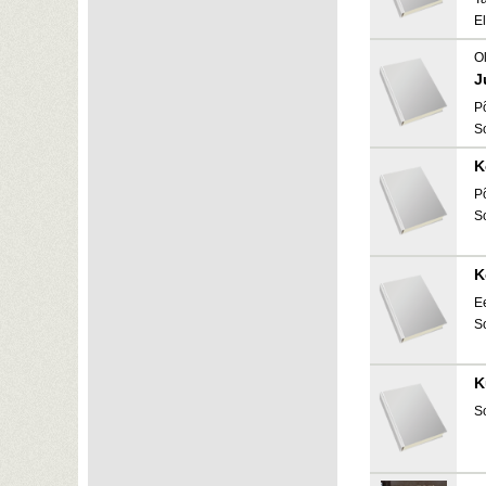
E
O
J
P
S
K
P
S
K
Ee
S
K
S