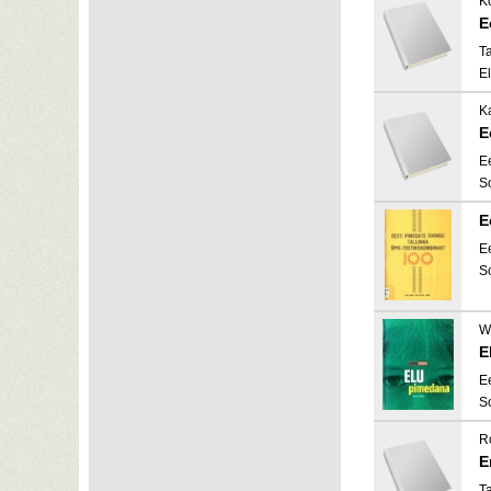
K
E
Ta
E
Ka
E
E
S
E
E
S
Wh
E
E
S
R
E
Ta