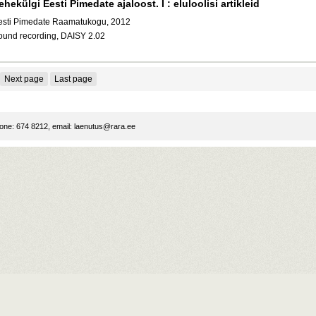
ehekülgi Eesti Pimedate ajaloost. I : eluloolisi artikleid
esti Pimedate Raamatukogu, 2012
ound recording, DAISY 2.02
Next page
Last page
ne: 674 8212, email:
laenutus@rara.ee