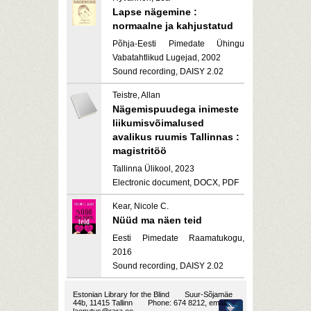
Lapse nägemine :
normaalne ja kahjustatud
Põhja-Eesti Pimedate Ühingu
Vabatahtlikud Lugejad, 2002
Sound recording, DAISY 2.02
Teistre, Allan
Nägemispuudega inimeste
liikumisvõimalused
avalikus ruumis Tallinnas :
magistritöö
Tallinna Ülikool, 2023
Electronic document, DOCX, PDF
Kear, Nicole C.
Nüüd ma näen teid
Eesti Pimedate Raamatukogu,
2016
Sound recording, DAISY 2.02
Estonian Library for the Blind
Suur-Sõjamäe
44b, 11415 Tallinn
Phone: 674 8212, email: