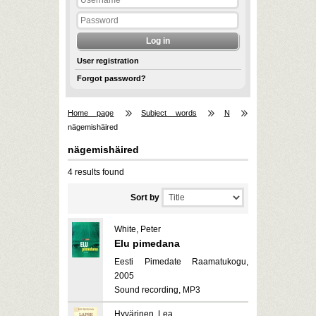
User registration
Forgot password?
Home page
Subject words
N
nägemishäired
nägemishäired
4 results found
Sort by
White, Peter
Elu pimedana
Eesti Pimedate Raamatukogu,
2005
Sound recording, MP3
Hyvärinen, Lea