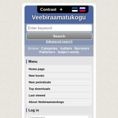
Contrast
Veebiraamatukogu
Advanced search
Browse:
Categories
Authors
Narrators
Publishers
Subject words
Menu
Home page
New books
New periodicals
Top downloads
Last viewed
About Veebiraamatukogu
Log in