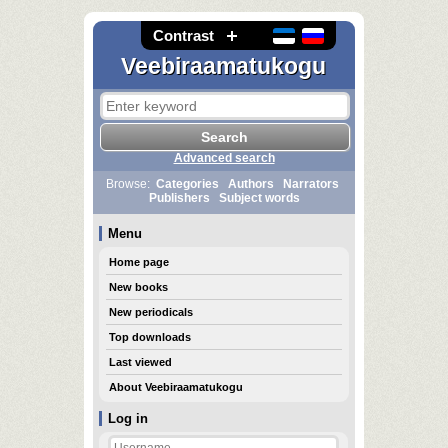
Contrast
Veebiraamatukogu
Advanced search
Browse:
Categories
Authors
Narrators
Publishers
Subject words
Menu
Home page
New books
New periodicals
Top downloads
Last viewed
About Veebiraamatukogu
Log in