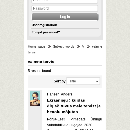
User registration
Forgot password?
Home page
Subject words
V
vaimne
tervis
vaimne tervis
5 results found
Sort by
Hansen, Anders
Ekraaniaju : kuidas
digisõltuvus meie tervist ja
heaolu mõjutab
Põhja-Eesti Pimedate Ühingu
Vabatahtlikud Lugejad, 2020