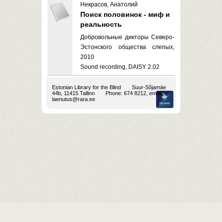
Некрасов, Анатолий
Поиск половинок - миф и
реальность
Добровольные дикторы Северо-
Эстонского общества слепых,
2010
Sound recording, DAISY 2.02
Estonian Library for the Blind
Suur-Sõjamäe
44b, 11415 Tallinn
Phone: 674 8212, email:
laenutus@rara.ee