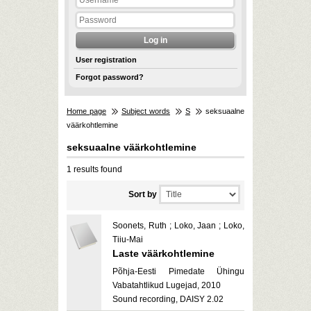
User registration
Forgot password?
Home page
Subject words
S
seksuaalne
väärkohtlemine
seksuaalne väärkohtlemine
1 results found
Sort by
Soonets, Ruth ; Loko, Jaan ; Loko,
Tiiu-Mai
Laste väärkohtlemine
Põhja-Eesti Pimedate Ühingu
Vabatahtlikud Lugejad, 2010
Sound recording, DAISY 2.02