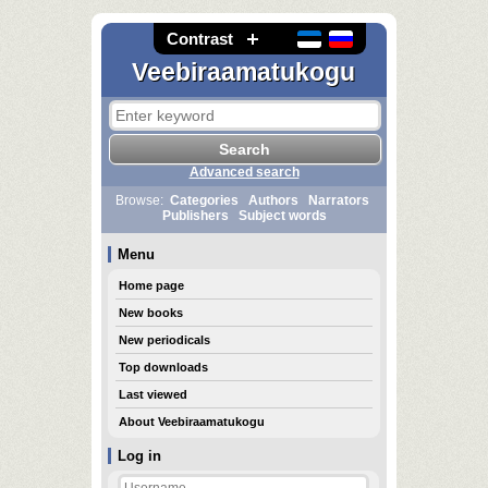
Contrast
Veebiraamatukogu
Advanced search
Browse:
Categories
Authors
Narrators
Publishers
Subject words
Menu
Home page
New books
New periodicals
Top downloads
Last viewed
About Veebiraamatukogu
Log in