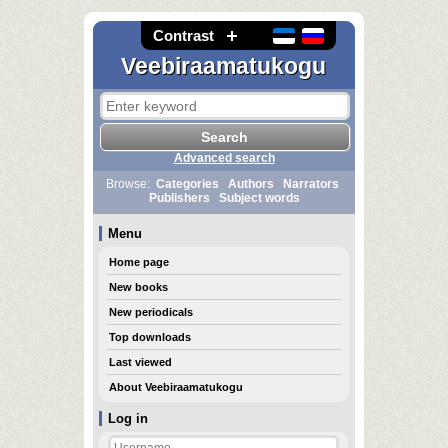
Contrast
Veebiraamatukogu
Advanced search
Browse:
Categories
Authors
Narrators
Publishers
Subject words
Menu
Home page
New books
New periodicals
Top downloads
Last viewed
About Veebiraamatukogu
Log in