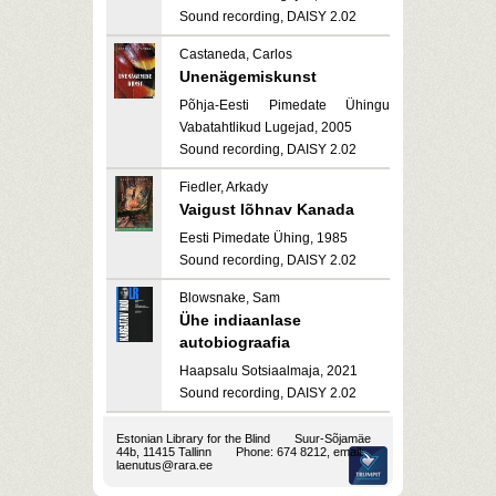
Sound recording, DAISY 2.02
Castaneda, Carlos
Unenägemiskunst
Põhja-Eesti Pimedate Ühingu
Vabatahtlikud Lugejad, 2005
Sound recording, DAISY 2.02
Fiedler, Arkady
Vaigust lõhnav Kanada
Eesti Pimedate Ühing, 1985
Sound recording, DAISY 2.02
Blowsnake, Sam
Ühe indiaanlase
autobiograafia
Haapsalu Sotsiaalmaja, 2021
Sound recording, DAISY 2.02
Estonian Library for the Blind
Suur-Sõjamäe
44b, 11415 Tallinn
Phone: 674 8212, email:
laenutus@rara.ee