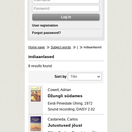
User registration
Forgot password?
Home page
Subject words
I
indiaanlased
indiaanlased
8 results found
Sort by
Cowell, Adrian
Džungli südames
Eesti Pimedate Ühing, 1972
Sound recording, DAISY 2.02
Castaneda, Carlos
Jutustused jõust