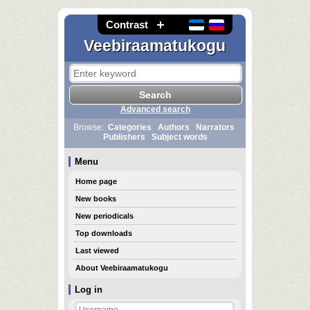
Contrast
Veebiraamatukogu
Advanced search
Browse:
Categories
Authors
Narrators
Publishers
Subject words
Menu
Home page
New books
New periodicals
Top downloads
Last viewed
About Veebiraamatukogu
Log in