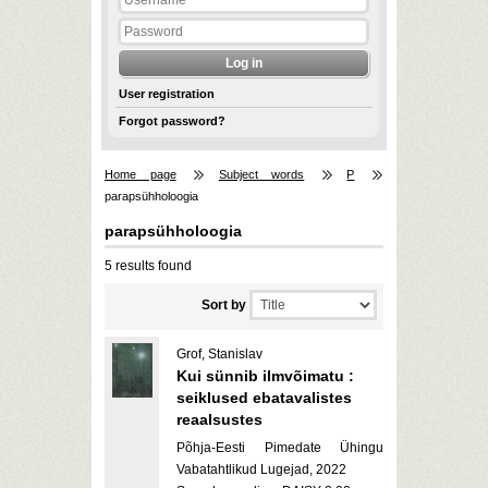
User registration
Forgot password?
Home page
Subject words
P
parapsühholoogia
parapsühholoogia
5 results found
Sort by
Grof, Stanislav
Kui sünnib ilmvõimatu :
seiklused ebatavalistes
reaalsustes
Põhja-Eesti Pimedate Ühingu
Vabatahtlikud Lugejad, 2022