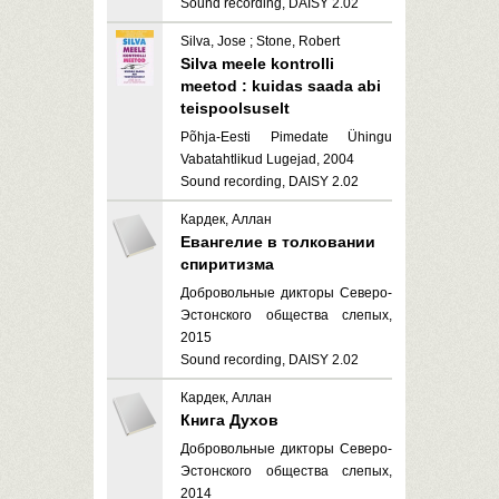
Sound recording, DAISY 2.02
Silva, Jose ; Stone, Robert
Silva meele kontrolli
meetod : kuidas saada abi
teispoolsuselt
Põhja-Eesti Pimedate Ühingu
Vabatahtlikud Lugejad, 2004
Sound recording, DAISY 2.02
Кардек, Аллан
Евангелие в толковании
спиритизма
Добровольные дикторы Северо-
Эстонского общества слепых,
2015
Sound recording, DAISY 2.02
Кардек, Аллан
Книга Духов
Добровольные дикторы Северо-
Эстонского общества слепых,
2014