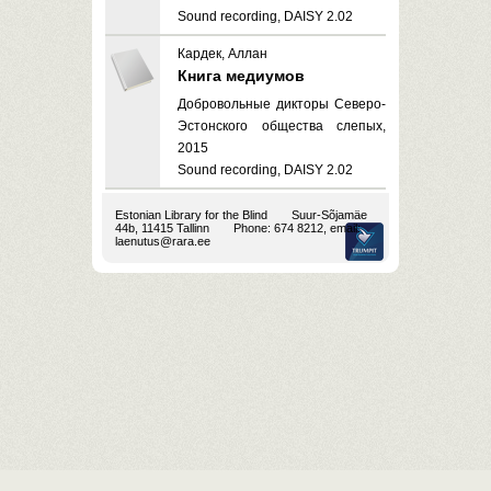
Sound recording, DAISY 2.02
Кардек, Аллан
Книга медиумов
Добровольные дикторы Северо-
Эстонского общества слепых,
2015
Sound recording, DAISY 2.02
Estonian Library for the Blind
Suur-Sõjamäe
44b, 11415 Tallinn
Phone: 674 8212, email:
laenutus@rara.ee