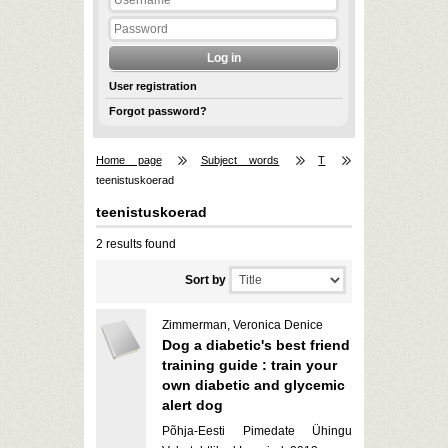
User registration
Forgot password?
Home page
Subject words
T
teenistuskoerad
teenistuskoerad
2 results found
Sort by
Zimmerman, Veronica Denice
Dog a diabetic's best friend
training guide : train your
own diabetic and glycemic
alert dog
Põhja-Eesti Pimedate Ühingu