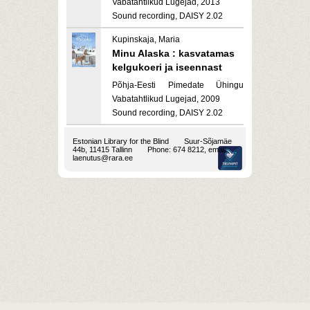
Vabatahtlikud Lugejad, 2013
Sound recording, DAISY 2.02
Kupinskaja, Maria
Minu Alaska : kasvatamas
kelgukoeri ja iseennast
Põhja-Eesti Pimedate Ühingu
Vabatahtlikud Lugejad, 2009
Sound recording, DAISY 2.02
Estonian Library for the Blind
Suur-Sõjamäe
44b, 11415 Tallinn
Phone: 674 8212, email:
laenutus@rara.ee