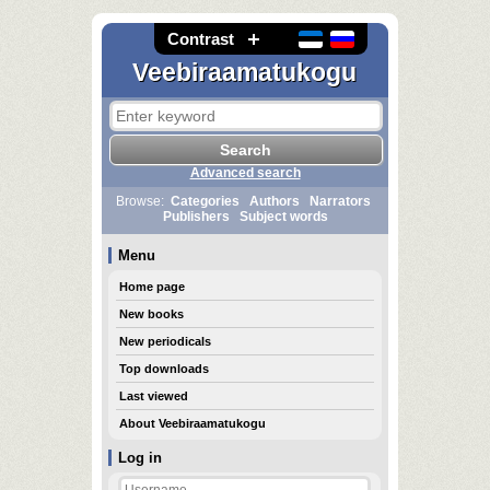
Contrast
Veebiraamatukogu
Advanced search
Browse:
Categories
Authors
Narrators
Publishers
Subject words
Menu
Home page
New books
New periodicals
Top downloads
Last viewed
About Veebiraamatukogu
Log in