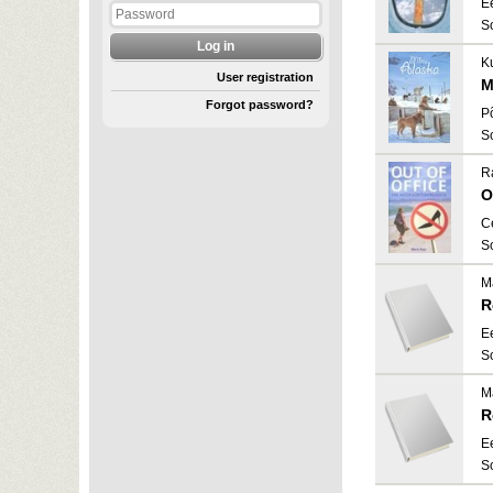
E
S
K
User registration
M
Forgot password?
P
S
Ra
O
C
S
Ma
R
E
S
Ma
R
E
S