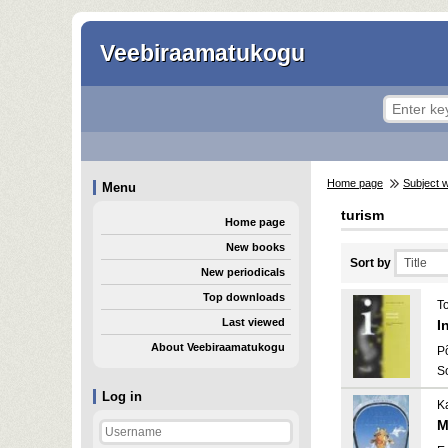
Veebiraamatukogu
Home page
Subject 
Menu
turism
Home page
New books
Sort by
New periodicals
Top downloads
T
Last viewed
I
About Veebiraamatukogu
P
S
Log in
Ka
M