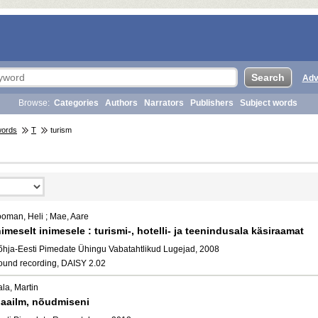
Adv
Browse:
Categories
Authors
Narrators
Publishers
Subject words
words
T
turism
ooman, Heli ; Mae, Aare
nimeselt inimesele : turismi-, hotelli- ja teenindusala käsiraamat
õhja-Eesti Pimedate Ühingu Vabatahtlikud Lugejad, 2008
ound recording, DAISY 2.02
la, Martin
aailm, nõudmiseni