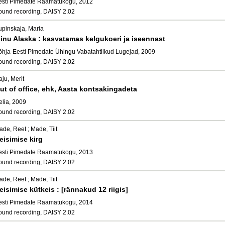
esti Pimedate Raamatukogu, 2012
ound recording, DAISY 2.02
upinskaja, Maria
inu Alaska : kasvatamas kelgukoeri ja iseennast
õhja-Eesti Pimedate Ühingu Vabatahtlikud Lugejad, 2009
ound recording, DAISY 2.02
ju, Merit
ut of office, ehk, Aasta kontsakingadeta
elia, 2009
ound recording, DAISY 2.02
de, Reet ; Made, Tiit
eisimise kirg
esti Pimedate Raamatukogu, 2013
ound recording, DAISY 2.02
de, Reet ; Made, Tiit
eisimise kütkeis : [rännakud 12 riigis]
esti Pimedate Raamatukogu, 2014
ound recording, DAISY 2.02