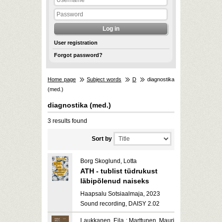
User registration
Forgot password?
Home page
Subject words
D
diagnostika
(med.)
diagnostika (med.)
3 results found
Sort by
Borg Skoglund, Lotta
ATH - tublist tüdrukust
läbipõlenud naiseks
Haapsalu Sotsiaalmaja, 2023
Sound recording, DAISY 2.02
Laukkanen, Eila ; Marttunen, Mauri