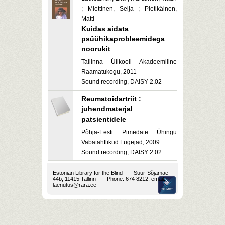
; Miettinen, Seija ; Pietikäinen,
Matti
Kuidas aidata
psüühikaprobleemidega
noorukit
Tallinna Ülikooli Akadeemiline
Raamatukogu, 2011
Sound recording, DAISY 2.02
Reumatoidartriit :
juhendmaterjal
patsientidele
Põhja-Eesti Pimedate Ühingu
Vabatahtlikud Lugejad, 2009
Sound recording, DAISY 2.02
Estonian Library for the Blind
Suur-Sõjamäe
44b, 11415 Tallinn
Phone: 674 8212, email:
laenutus@rara.ee