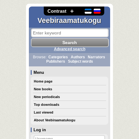
Contrast
Veebiraamatukogu
Advanced search
Browse:
Categories
Authors
Narrators
Publishers
Subject words
Menu
Home page
New books
New periodicals
Top downloads
Last viewed
About Veebiraamatukogu
Log in